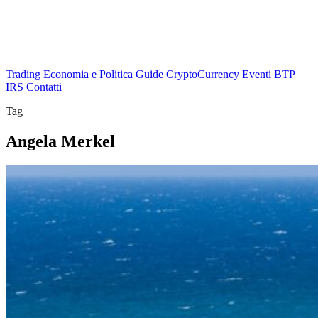
Trading
Economia e Politica
Guide
CryptoCurrency
Eventi
BTP
IRS
Contatti
Tag
Angela Merkel