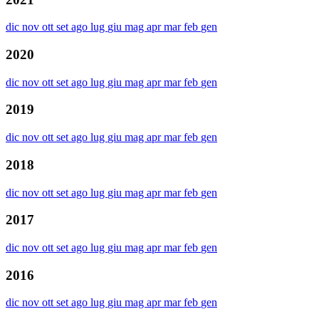
dic
nov
ott
set
ago
lug
giu
mag
apr
mar
feb
gen
2020
dic
nov
ott
set
ago
lug
giu
mag
apr
mar
feb
gen
2019
dic
nov
ott
set
ago
lug
giu
mag
apr
mar
feb
gen
2018
dic
nov
ott
set
ago
lug
giu
mag
apr
mar
feb
gen
2017
dic
nov
ott
set
ago
lug
giu
mag
apr
mar
feb
gen
2016
dic
nov
ott
set
ago
lug
giu
mag
apr
mar
feb
gen