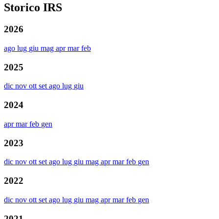
Storico IRS
2026
ago
lug
giu
mag
apr
mar
feb
2025
dic
nov
ott
set
ago
lug
giu
2024
apr
mar
feb
gen
2023
dic
nov
ott
set
ago
lug
giu
mag
apr
mar
feb
gen
2022
dic
nov
ott
set
ago
lug
giu
mag
apr
mar
feb
gen
2021