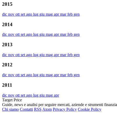
2015
dic
nov
ott
set
ago
lug
giu
mag
apr
mar
feb
gen
2014
dic
nov
ott
set
ago
lug
giu
mag
apr
mar
feb
gen
2013
dic
nov
ott
set
ago
lug
giu
mag
apr
mar
feb
gen
2012
dic
nov
ott
set
ago
lug
giu
mag
apr
mar
feb
gen
2011
dic
nov
ott
set
ago
lug
giu
mag
apr
Target Price
Guide, news e analisi per seguire mercati, aziende e strumenti finanzia
Chi siamo
Contatti
RSS
Atom
Privacy Policy
Cookie Policy