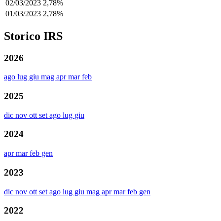
02/03/2023
2,78%
01/03/2023
2,78%
Storico IRS
2026
ago
lug
giu
mag
apr
mar
feb
2025
dic
nov
ott
set
ago
lug
giu
2024
apr
mar
feb
gen
2023
dic
nov
ott
set
ago
lug
giu
mag
apr
mar
feb
gen
2022