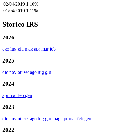
02/04/2019
1,10%
01/04/2019
1,11%
Storico IRS
2026
ago
lug
giu
mag
apr
mar
feb
2025
dic
nov
ott
set
ago
lug
giu
2024
apr
mar
feb
gen
2023
dic
nov
ott
set
ago
lug
giu
mag
apr
mar
feb
gen
2022