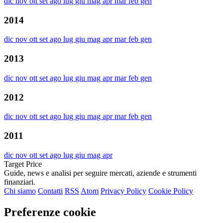
dic
nov
ott
set
ago
lug
giu
mag
apr
mar
feb
gen
2014
dic
nov
ott
set
ago
lug
giu
mag
apr
mar
feb
gen
2013
dic
nov
ott
set
ago
lug
giu
mag
apr
mar
feb
gen
2012
dic
nov
ott
set
ago
lug
giu
mag
apr
mar
feb
gen
2011
dic
nov
ott
set
ago
lug
giu
mag
apr
Target Price
Guide, news e analisi per seguire mercati, aziende e strumenti
finanziari.
Chi siamo
Contatti
RSS
Atom
Privacy Policy
Cookie Policy
Preferenze cookie