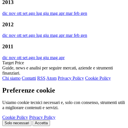
2013
dic
nov
ott
set
ago
lug
giu
mag
apr
mar
feb
gen
2012
dic
nov
ott
set
ago
lug
giu
mag
apr
mar
feb
gen
2011
dic
nov
ott
set
ago
lug
giu
mag
apr
Target Price
Guide, news e analisi per seguire mercati, aziende e strumenti
finanziari.
Chi siamo
Contatti
RSS
Atom
Privacy Policy
Cookie Policy
Preferenze cookie
Usiamo cookie tecnici necessari e, solo con consenso, strumenti utili
a migliorare contenuti e servizi.
Cookie Policy
Privacy Policy
Solo necessari
Accetta