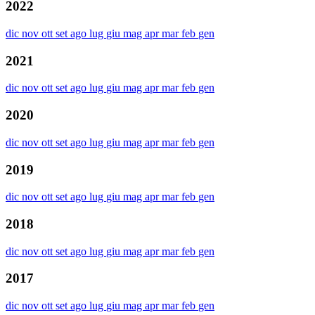
2022
dic
nov
ott
set
ago
lug
giu
mag
apr
mar
feb
gen
2021
dic
nov
ott
set
ago
lug
giu
mag
apr
mar
feb
gen
2020
dic
nov
ott
set
ago
lug
giu
mag
apr
mar
feb
gen
2019
dic
nov
ott
set
ago
lug
giu
mag
apr
mar
feb
gen
2018
dic
nov
ott
set
ago
lug
giu
mag
apr
mar
feb
gen
2017
dic
nov
ott
set
ago
lug
giu
mag
apr
mar
feb
gen