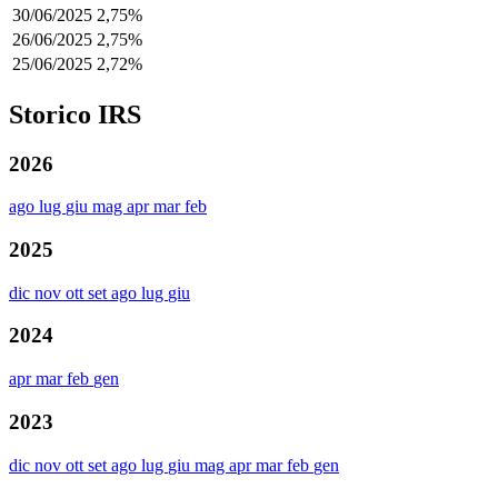
30/06/2025
2,75%
26/06/2025
2,75%
25/06/2025
2,72%
Storico IRS
2026
ago
lug
giu
mag
apr
mar
feb
2025
dic
nov
ott
set
ago
lug
giu
2024
apr
mar
feb
gen
2023
dic
nov
ott
set
ago
lug
giu
mag
apr
mar
feb
gen