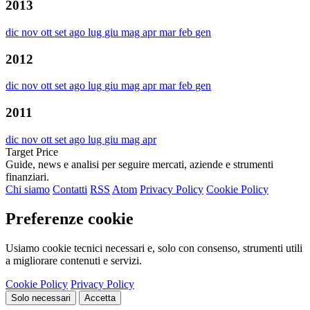
2013
dic
nov
ott
set
ago
lug
giu
mag
apr
mar
feb
gen
2012
dic
nov
ott
set
ago
lug
giu
mag
apr
mar
feb
gen
2011
dic
nov
ott
set
ago
lug
giu
mag
apr
Target Price
Guide, news e analisi per seguire mercati, aziende e strumenti
finanziari.
Chi siamo
Contatti
RSS
Atom
Privacy Policy
Cookie Policy
Preferenze cookie
Usiamo cookie tecnici necessari e, solo con consenso, strumenti utili
a migliorare contenuti e servizi.
Cookie Policy
Privacy Policy
Solo necessari
Accetta