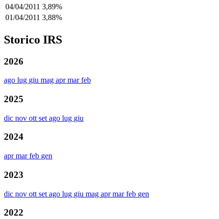
04/04/2011
3,89%
01/04/2011
3,88%
Storico IRS
2026
ago
lug
giu
mag
apr
mar
feb
2025
dic
nov
ott
set
ago
lug
giu
2024
apr
mar
feb
gen
2023
dic
nov
ott
set
ago
lug
giu
mag
apr
mar
feb
gen
2022