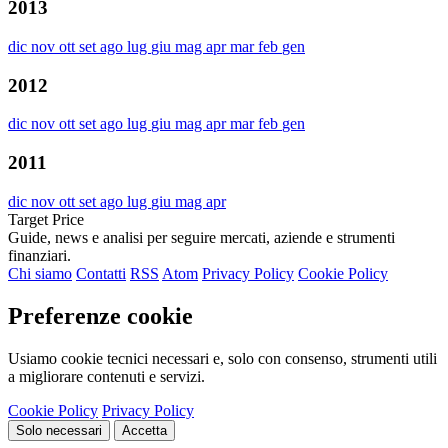
2013
dic
nov
ott
set
ago
lug
giu
mag
apr
mar
feb
gen
2012
dic
nov
ott
set
ago
lug
giu
mag
apr
mar
feb
gen
2011
dic
nov
ott
set
ago
lug
giu
mag
apr
Target Price
Guide, news e analisi per seguire mercati, aziende e strumenti
finanziari.
Chi siamo
Contatti
RSS
Atom
Privacy Policy
Cookie Policy
Preferenze cookie
Usiamo cookie tecnici necessari e, solo con consenso, strumenti utili
a migliorare contenuti e servizi.
Cookie Policy
Privacy Policy
Solo necessari
Accetta