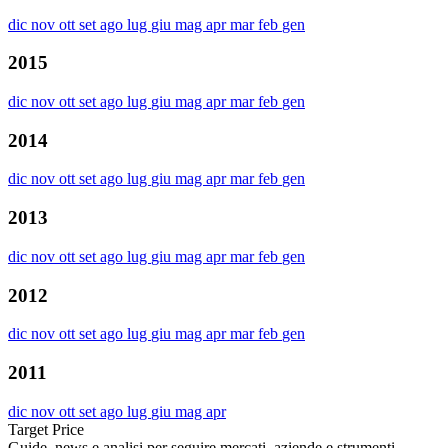
dic
nov
ott
set
ago
lug
giu
mag
apr
mar
feb
gen
2015
dic
nov
ott
set
ago
lug
giu
mag
apr
mar
feb
gen
2014
dic
nov
ott
set
ago
lug
giu
mag
apr
mar
feb
gen
2013
dic
nov
ott
set
ago
lug
giu
mag
apr
mar
feb
gen
2012
dic
nov
ott
set
ago
lug
giu
mag
apr
mar
feb
gen
2011
dic
nov
ott
set
ago
lug
giu
mag
apr
Target Price
Guide, news e analisi per seguire mercati, aziende e strumenti