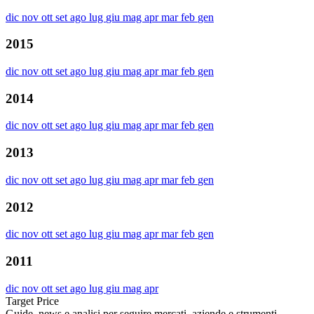
dic
nov
ott
set
ago
lug
giu
mag
apr
mar
feb
gen
2015
dic
nov
ott
set
ago
lug
giu
mag
apr
mar
feb
gen
2014
dic
nov
ott
set
ago
lug
giu
mag
apr
mar
feb
gen
2013
dic
nov
ott
set
ago
lug
giu
mag
apr
mar
feb
gen
2012
dic
nov
ott
set
ago
lug
giu
mag
apr
mar
feb
gen
2011
dic
nov
ott
set
ago
lug
giu
mag
apr
Target Price
Guide, news e analisi per seguire mercati, aziende e strumenti