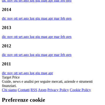
dic
nov
ott
set
ago
lug
giu
mag
apr
mar
feb
gen
2014
dic
nov
ott
set
ago
lug
giu
mag
apr
mar
feb
gen
2013
dic
nov
ott
set
ago
lug
giu
mag
apr
mar
feb
gen
2012
dic
nov
ott
set
ago
lug
giu
mag
apr
mar
feb
gen
2011
dic
nov
ott
set
ago
lug
giu
mag
apr
Target Price
Guide, news e analisi per seguire mercati, aziende e strumenti
finanziari.
Chi siamo
Contatti
RSS
Atom
Privacy Policy
Cookie Policy
Preferenze cookie