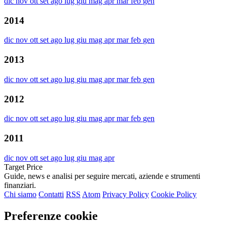
dic
nov
ott
set
ago
lug
giu
mag
apr
mar
feb
gen
2014
dic
nov
ott
set
ago
lug
giu
mag
apr
mar
feb
gen
2013
dic
nov
ott
set
ago
lug
giu
mag
apr
mar
feb
gen
2012
dic
nov
ott
set
ago
lug
giu
mag
apr
mar
feb
gen
2011
dic
nov
ott
set
ago
lug
giu
mag
apr
Target Price
Guide, news e analisi per seguire mercati, aziende e strumenti
finanziari.
Chi siamo
Contatti
RSS
Atom
Privacy Policy
Cookie Policy
Preferenze cookie