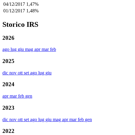
04/12/2017
1,47%
01/12/2017
1,48%
Storico IRS
2026
ago
lug
giu
mag
apr
mar
feb
2025
dic
nov
ott
set
ago
lug
giu
2024
apr
mar
feb
gen
2023
dic
nov
ott
set
ago
lug
giu
mag
apr
mar
feb
gen
2022