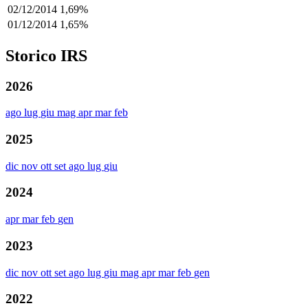
02/12/2014
1,69%
01/12/2014
1,65%
Storico IRS
2026
ago
lug
giu
mag
apr
mar
feb
2025
dic
nov
ott
set
ago
lug
giu
2024
apr
mar
feb
gen
2023
dic
nov
ott
set
ago
lug
giu
mag
apr
mar
feb
gen
2022