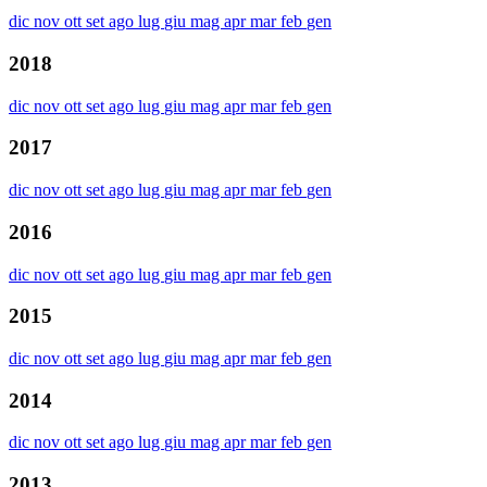
dic
nov
ott
set
ago
lug
giu
mag
apr
mar
feb
gen
2018
dic
nov
ott
set
ago
lug
giu
mag
apr
mar
feb
gen
2017
dic
nov
ott
set
ago
lug
giu
mag
apr
mar
feb
gen
2016
dic
nov
ott
set
ago
lug
giu
mag
apr
mar
feb
gen
2015
dic
nov
ott
set
ago
lug
giu
mag
apr
mar
feb
gen
2014
dic
nov
ott
set
ago
lug
giu
mag
apr
mar
feb
gen
2013