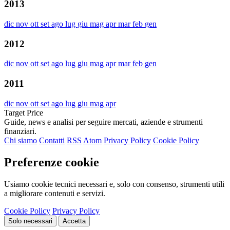
2013
dic
nov
ott
set
ago
lug
giu
mag
apr
mar
feb
gen
2012
dic
nov
ott
set
ago
lug
giu
mag
apr
mar
feb
gen
2011
dic
nov
ott
set
ago
lug
giu
mag
apr
Target Price
Guide, news e analisi per seguire mercati, aziende e strumenti
finanziari.
Chi siamo
Contatti
RSS
Atom
Privacy Policy
Cookie Policy
Preferenze cookie
Usiamo cookie tecnici necessari e, solo con consenso, strumenti utili
a migliorare contenuti e servizi.
Cookie Policy
Privacy Policy
Solo necessari
Accetta