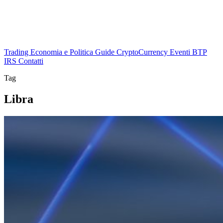
Trading
Economia e Politica
Guide
CryptoCurrency
Eventi
BTP
IRS
Contatti
Tag
Libra