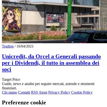
Trading
/
16/04/2021
Unicredit, da Orcel a Generali passando
per i Dividendi, il tutto in assemblea dei
soci
Target Price
Guide, news e analisi per seguire mercati, aziende e strumenti
finanziari.
Chi siamo
Contatti
RSS
Atom
Privacy Policy
Cookie Policy
Preferenze cookie