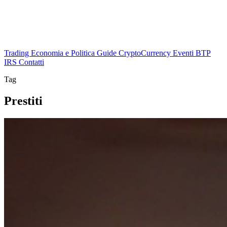
Trading
Economia e Politica
Guide
CryptoCurrency
Eventi
BTP
IRS
Contatti
Tag
Prestiti