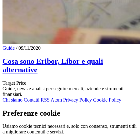
Guide
/
09/11/2020
Cosa sono Eribor, Libor e quali
alternative
Target Price
Guide, news e analisi per seguire mercati, aziende e strumenti
finanziari.
Chi siamo
Contatti
RSS
Atom
Privacy Policy
Cookie Policy
Preferenze cookie
Usiamo cookie tecnici necessari e, solo con consenso, strumenti utili
a migliorare contenuti e servizi.