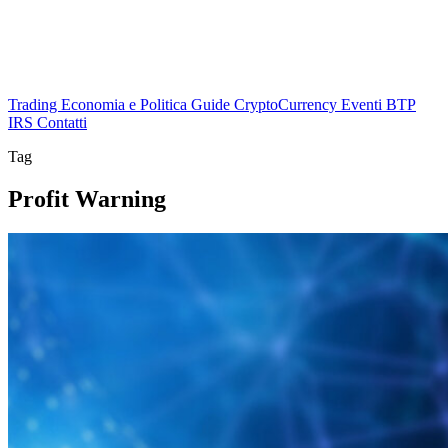
Trading
Economia e Politica
Guide
CryptoCurrency
Eventi
BTP
IRS
Contatti
Tag
Profit Warning