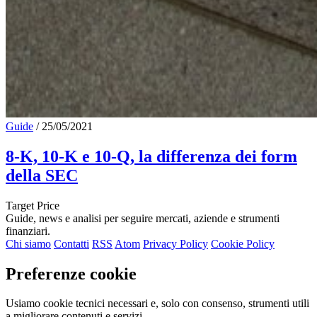
Guide
/
25/05/2021
8-K, 10-K e 10-Q, la differenza dei form
della SEC
Target Price
Guide, news e analisi per seguire mercati, aziende e strumenti
finanziari.
Chi siamo
Contatti
RSS
Atom
Privacy Policy
Cookie Policy
Preferenze cookie
Usiamo cookie tecnici necessari e, solo con consenso, strumenti utili
a migliorare contenuti e servizi.