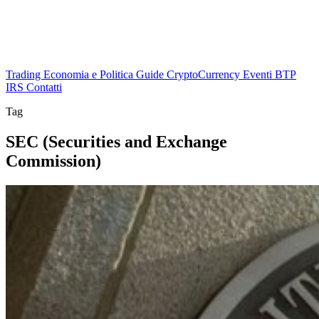
Trading
Economia e Politica
Guide
CryptoCurrency
Eventi
BTP
IRS
Contatti
Tag
SEC (Securities and Exchange
Commission)