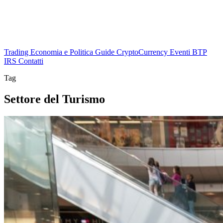
Trading
Economia e Politica
Guide
CryptoCurrency
Eventi
BTP
IRS
Contatti
Tag
Settore del Turismo