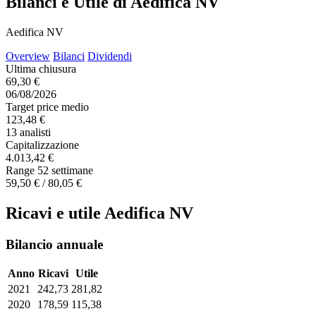
Bilanci e Utile di Aedifica NV
Aedifica NV
Overview
Bilanci
Dividendi
Ultima chiusura
69,30 €
06/08/2026
Target price medio
123,48 €
13 analisti
Capitalizzazione
4.013,42 €
Range 52 settimane
59,50 € / 80,05 €
Ricavi e utile Aedifica NV
Bilancio annuale
Anno
Ricavi
Utile
2021
242,73
281,82
2020
178,59
115,38