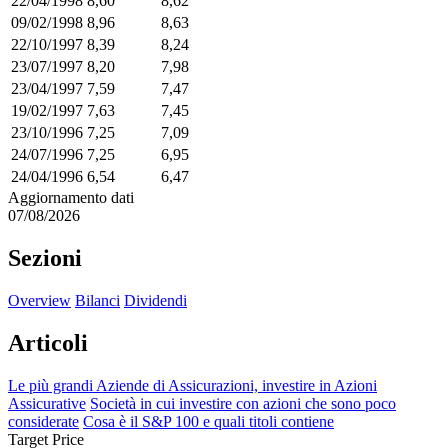
22/04/1998
8,60
8,62
09/02/1998
8,96
8,63
22/10/1997
8,39
8,24
23/07/1997
8,20
7,98
23/04/1997
7,59
7,47
19/02/1997
7,63
7,45
23/10/1996
7,25
7,09
24/07/1996
7,25
6,95
24/04/1996
6,54
6,47
Aggiornamento dati
07/08/2026
Sezioni
Overview
Bilanci
Dividendi
Articoli
Le più grandi Aziende di Assicurazioni, investire in Azioni
Assicurative
Società in cui investire con azioni che sono poco
considerate
Cosa è il S&P 100 e quali titoli contiene
Target Price