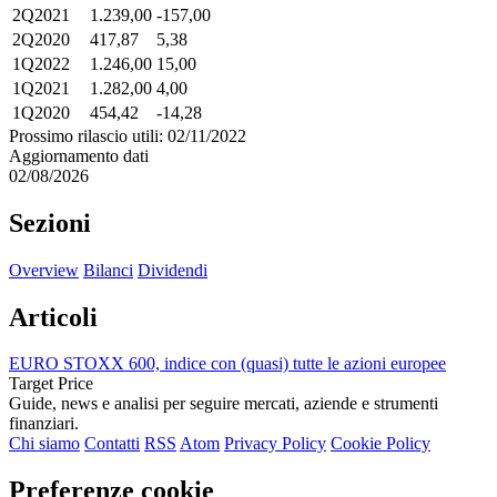
2Q2021
1.239,00
-157,00
2Q2020
417,87
5,38
1Q2022
1.246,00
15,00
1Q2021
1.282,00
4,00
1Q2020
454,42
-14,28
Prossimo rilascio utili: 02/11/2022
Aggiornamento dati
02/08/2026
Sezioni
Overview
Bilanci
Dividendi
Articoli
EURO STOXX 600, indice con (quasi) tutte le azioni europee
Target Price
Guide, news e analisi per seguire mercati, aziende e strumenti
finanziari.
Chi siamo
Contatti
RSS
Atom
Privacy Policy
Cookie Policy
Preferenze cookie