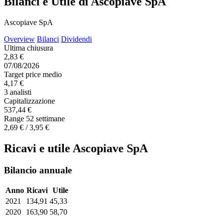
Bilanci e Utile di Ascopiave SpA
Ascopiave SpA
Overview
Bilanci
Dividendi
Ultima chiusura
2,83 €
07/08/2026
Target price medio
4,17 €
3 analisti
Capitalizzazione
537,44 €
Range 52 settimane
2,69 € / 3,95 €
Ricavi e utile Ascopiave SpA
Bilancio annuale
Anno
Ricavi
Utile
2021
134,91
45,33
2020
163,90
58,70