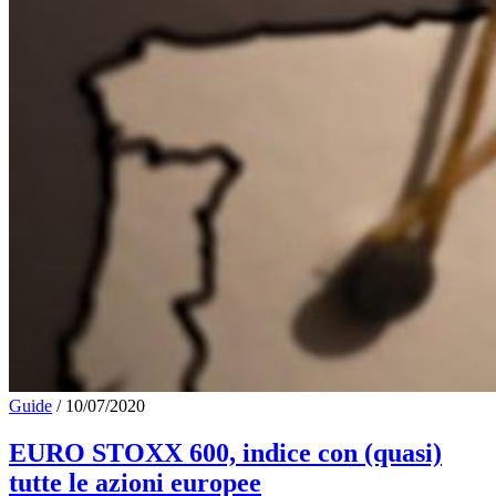
Guide
/
10/07/2020
EURO STOXX 600, indice con (quasi)
tutte le azioni europee