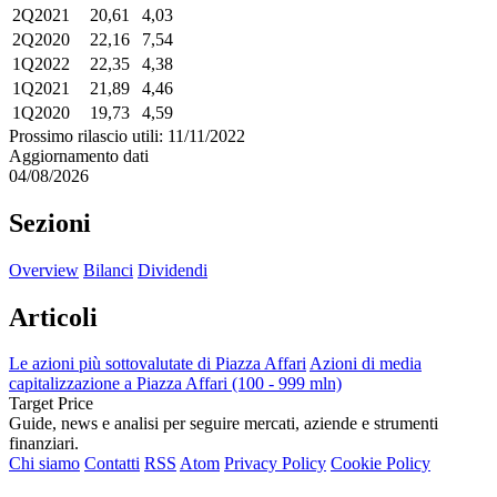
2Q2021
20,61
4,03
2Q2020
22,16
7,54
1Q2022
22,35
4,38
1Q2021
21,89
4,46
1Q2020
19,73
4,59
Prossimo rilascio utili: 11/11/2022
Aggiornamento dati
04/08/2026
Sezioni
Overview
Bilanci
Dividendi
Articoli
Le azioni più sottovalutate di Piazza Affari
Azioni di media
capitalizzazione a Piazza Affari (100 - 999 mln)
Target Price
Guide, news e analisi per seguire mercati, aziende e strumenti
finanziari.
Chi siamo
Contatti
RSS
Atom
Privacy Policy
Cookie Policy