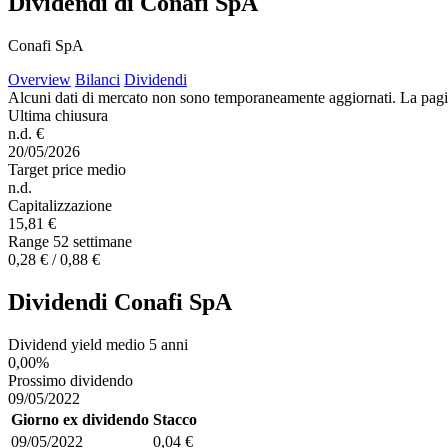
Dividendi di Conafi SpA
Conafi SpA
Overview
Bilanci
Dividendi
Alcuni dati di mercato non sono temporaneamente aggiornati. La pagina e
Ultima chiusura
n.d. €
20/05/2026
Target price medio
n.d.
Capitalizzazione
15,81 €
Range 52 settimane
0,28 € / 0,88 €
Dividendi Conafi SpA
Dividend yield medio 5 anni
0,00%
Prossimo dividendo
09/05/2022
Giorno ex dividendo
Stacco
09/05/2022
0,04 €