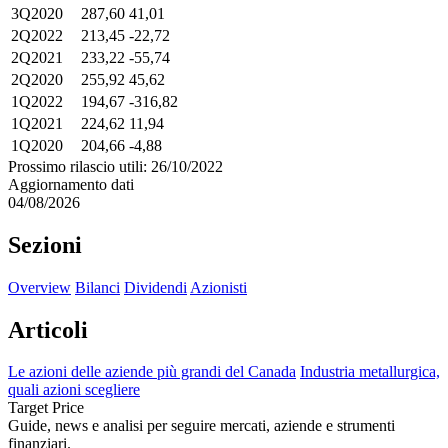
3Q2020
287,60
41,01
2Q2022
213,45
-22,72
2Q2021
233,22
-55,74
2Q2020
255,92
45,62
1Q2022
194,67
-316,82
1Q2021
224,62
11,94
1Q2020
204,66
-4,88
Prossimo rilascio utili: 26/10/2022
Aggiornamento dati
04/08/2026
Sezioni
Overview
Bilanci
Dividendi
Azionisti
Articoli
Le azioni delle aziende più grandi del Canada
Industria metallurgica,
quali azioni scegliere
Target Price
Guide, news e analisi per seguire mercati, aziende e strumenti
finanziari.