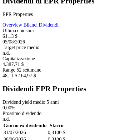
Dividendi di EPR Properties
EPR Properties
Overview
Bilanci
Dividendi
Ultima chiusura
61,13 $
05/08/2026
Target price medio
n.d.
Capitalizzazione
4.387,71 $
Range 52 settimane
48,11 $ / 64,97 $
Dividendi EPR Properties
Dividend yield medio 5 anni
0,00%
Prossimo dividendo
n.d.
Giorno ex dividendo
Stacco
31/07/2026
0,3100 $
30/06/2026
0,3100 $