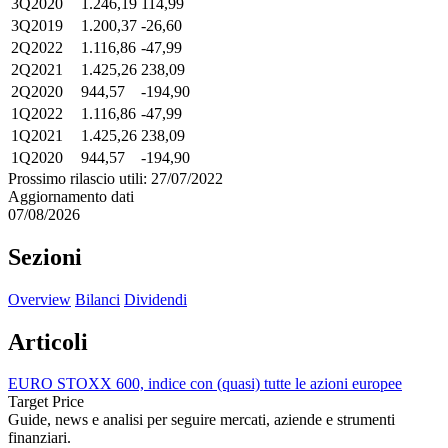
3Q2020
1.246,19
114,99
3Q2019
1.200,37
-26,60
2Q2022
1.116,86
-47,99
2Q2021
1.425,26
238,09
2Q2020
944,57
-194,90
1Q2022
1.116,86
-47,99
1Q2021
1.425,26
238,09
1Q2020
944,57
-194,90
Prossimo rilascio utili: 27/07/2022
Aggiornamento dati
07/08/2026
Sezioni
Overview
Bilanci
Dividendi
Articoli
EURO STOXX 600, indice con (quasi) tutte le azioni europee
Target Price
Guide, news e analisi per seguire mercati, aziende e strumenti
finanziari.