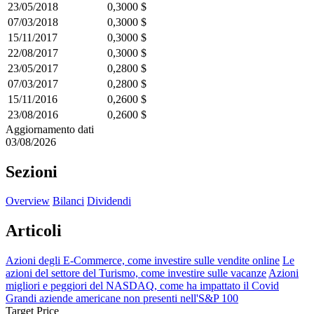
23/05/2018
0,3000 $
07/03/2018
0,3000 $
15/11/2017
0,3000 $
22/08/2017
0,3000 $
23/05/2017
0,2800 $
07/03/2017
0,2800 $
15/11/2016
0,2600 $
23/08/2016
0,2600 $
Aggiornamento dati
03/08/2026
Sezioni
Overview
Bilanci
Dividendi
Articoli
Azioni degli E-Commerce, come investire sulle vendite online
Le
azioni del settore del Turismo, come investire sulle vacanze
Azioni
migliori e peggiori del NASDAQ, come ha impattato il Covid
Grandi aziende americane non presenti nell'S&P 100
Target Price