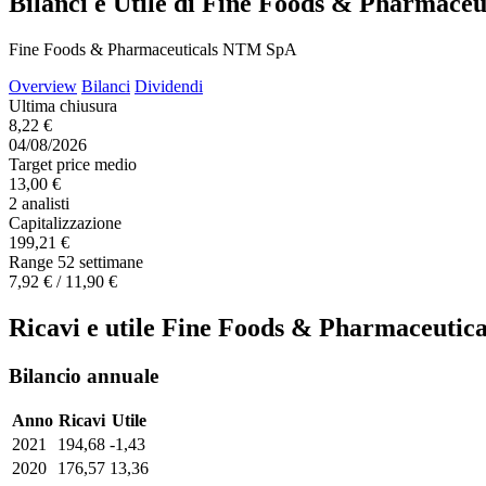
Bilanci e Utile di Fine Foods & Pharmac
Fine Foods & Pharmaceuticals NTM SpA
Overview
Bilanci
Dividendi
Ultima chiusura
8,22 €
04/08/2026
Target price medio
13,00 €
2 analisti
Capitalizzazione
199,21 €
Range 52 settimane
7,92 € / 11,90 €
Ricavi e utile Fine Foods & Pharmaceuti
Bilancio annuale
Anno
Ricavi
Utile
2021
194,68
-1,43
2020
176,57
13,36