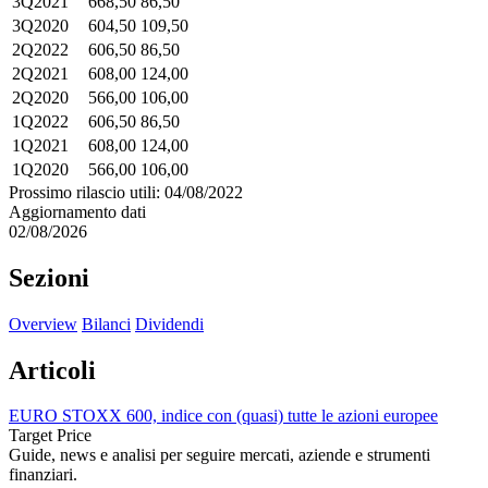
3Q2021
668,50
86,50
3Q2020
604,50
109,50
2Q2022
606,50
86,50
2Q2021
608,00
124,00
2Q2020
566,00
106,00
1Q2022
606,50
86,50
1Q2021
608,00
124,00
1Q2020
566,00
106,00
Prossimo rilascio utili: 04/08/2022
Aggiornamento dati
02/08/2026
Sezioni
Overview
Bilanci
Dividendi
Articoli
EURO STOXX 600, indice con (quasi) tutte le azioni europee
Target Price
Guide, news e analisi per seguire mercati, aziende e strumenti
finanziari.