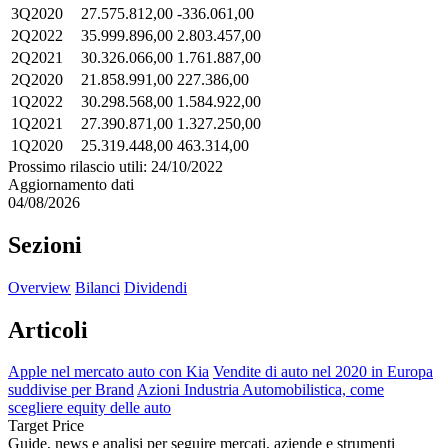
3Q2020
27.575.812,00
-336.061,00
2Q2022
35.999.896,00
2.803.457,00
2Q2021
30.326.066,00
1.761.887,00
2Q2020
21.858.991,00
227.386,00
1Q2022
30.298.568,00
1.584.922,00
1Q2021
27.390.871,00
1.327.250,00
1Q2020
25.319.448,00
463.314,00
Prossimo rilascio utili: 24/10/2022
Aggiornamento dati
04/08/2026
Sezioni
Overview
Bilanci
Dividendi
Articoli
Apple nel mercato auto con Kia
Vendite di auto nel 2020 in Europa
suddivise per Brand
Azioni Industria Automobilistica, come
scegliere equity delle auto
Target Price
Guide, news e analisi per seguire mercati, aziende e strumenti