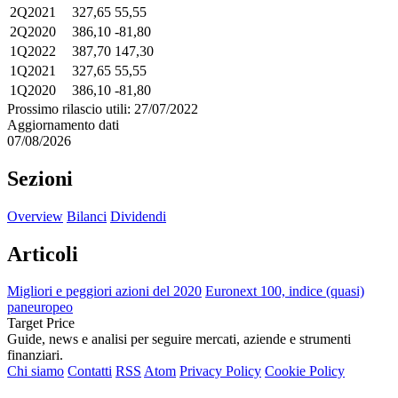
2Q2021
327,65
55,55
2Q2020
386,10
-81,80
1Q2022
387,70
147,30
1Q2021
327,65
55,55
1Q2020
386,10
-81,80
Prossimo rilascio utili: 27/07/2022
Aggiornamento dati
07/08/2026
Sezioni
Overview
Bilanci
Dividendi
Articoli
Migliori e peggiori azioni del 2020
Euronext 100, indice (quasi)
paneuropeo
Target Price
Guide, news e analisi per seguire mercati, aziende e strumenti
finanziari.
Chi siamo
Contatti
RSS
Atom
Privacy Policy
Cookie Policy