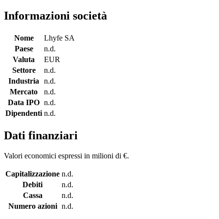
Informazioni società
Nome
Lhyfe SA
Paese
n.d.
Valuta
EUR
Settore
n.d.
Industria
n.d.
Mercato
n.d.
Data IPO
n.d.
Dipendenti
n.d.
Dati finanziari
Valori economici espressi in milioni di €.
Capitalizzazione
n.d.
Debiti
n.d.
Cassa
n.d.
Numero azioni
n.d.