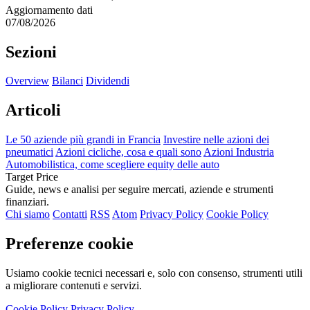
Aggiornamento dati
07/08/2026
Sezioni
Overview
Bilanci
Dividendi
Articoli
Le 50 aziende più grandi in Francia
Investire nelle azioni dei
pneumatici
Azioni cicliche, cosa e quali sono
Azioni Industria
Automobilistica, come scegliere equity delle auto
Target Price
Guide, news e analisi per seguire mercati, aziende e strumenti
finanziari.
Chi siamo
Contatti
RSS
Atom
Privacy Policy
Cookie Policy
Preferenze cookie
Usiamo cookie tecnici necessari e, solo con consenso, strumenti utili
a migliorare contenuti e servizi.
Cookie Policy
Privacy Policy