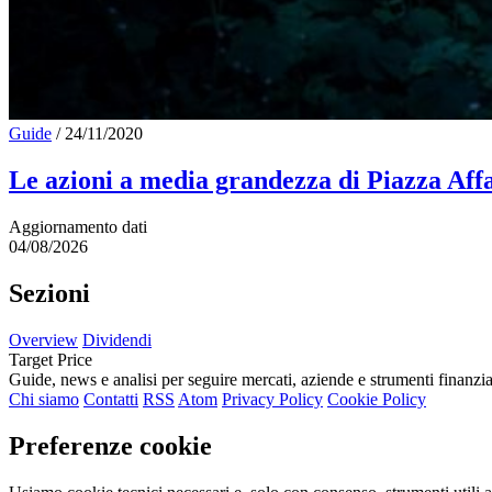
Guide
/
24/11/2020
Le azioni a media grandezza di Piazza Affa
Aggiornamento dati
04/08/2026
Sezioni
Overview
Dividendi
Target Price
Guide, news e analisi per seguire mercati, aziende e strumenti finanzia
Chi siamo
Contatti
RSS
Atom
Privacy Policy
Cookie Policy
Preferenze cookie