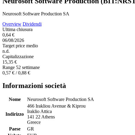
Neurosoft Software Production (BIT:NRS
Neurosoft Software Production SA
Overview
Dividendi
Ultima chiusura
0,64 €
06/08/2026
Target price medio
n.d.
Capitalizzazione
15,35 €
Range 52 settimane
0,57 € / 0,88 €
Informazioni società
Nome
Neurosoft Software Production SA
466 Irakliou Avenue & Kiprou
Iraklio Attica
Indirizzo
141 22 Athens
Greece
Paese
GR