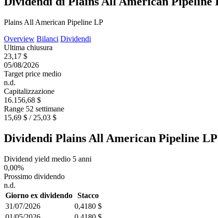
Dividendi di Plains All American Pipeline
Plains All American Pipeline LP
Overview
Bilanci
Dividendi
Ultima chiusura
23,17 $
05/08/2026
Target price medio
n.d.
Capitalizzazione
16.156,68 $
Range 52 settimane
15,69 $ / 25,03 $
Dividendi Plains All American Pipeline LP
Dividend yield medio 5 anni
0,00%
Prossimo dividendo
n.d.
Giorno ex dividendo
Stacco
31/07/2026
0,4180 $
01/05/2026
0,4180 $