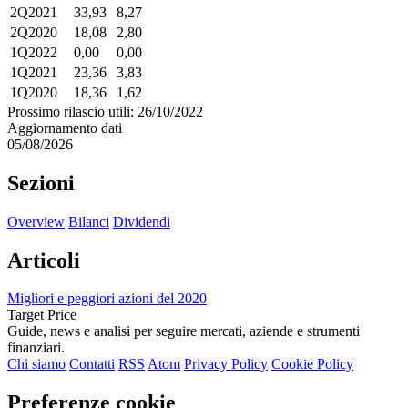
2Q2021
33,93
8,27
2Q2020
18,08
2,80
1Q2022
0,00
0,00
1Q2021
23,36
3,83
1Q2020
18,36
1,62
Prossimo rilascio utili: 26/10/2022
Aggiornamento dati
05/08/2026
Sezioni
Overview
Bilanci
Dividendi
Articoli
Migliori e peggiori azioni del 2020
Target Price
Guide, news e analisi per seguire mercati, aziende e strumenti
finanziari.
Chi siamo
Contatti
RSS
Atom
Privacy Policy
Cookie Policy
Preferenze cookie