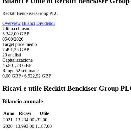
Bilanci e Utile di Reckitt Benckiser Grou
Reckitt Benckiser Group PLC
Overview
Bilanci
Dividendi
Ultima chiusura
5.342,00 GBP
05/08/2026
Target price medio
7.491,25 GBP
20 analisti
Capitalizzazione
45.801,23 GBP
Range 52 settimane
0,00 GBP / 6.522,92 GBP
Ricavi e utile Reckitt Benckiser Group P
Bilancio annuale
Anno
Ricavi
Utile
2021
13.234,00
-32,00
2020
13.993,00
1.187,00