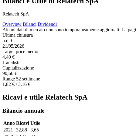
Bilanci e Utile di Relatech SpA
Relatech SpA
Overview
Bilanci
Dividendi
Alcuni dati di mercato non sono temporaneamente aggiornati. La pagina e
Ultima chiusura
n.d. €
21/05/2026
Target price medio
4,40 €
1 analisti
Capitalizzazione
90,66 €
Range 52 settimane
1,82 € / 3,16 €
Ricavi e utile Relatech SpA
Bilancio annuale
Anno
Ricavi
Utile
2021
32,88
3,65