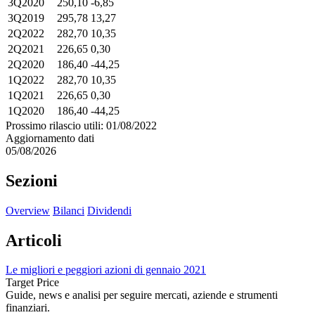
3Q2020
250,10
-6,85
3Q2019
295,78
13,27
2Q2022
282,70
10,35
2Q2021
226,65
0,30
2Q2020
186,40
-44,25
1Q2022
282,70
10,35
1Q2021
226,65
0,30
1Q2020
186,40
-44,25
Prossimo rilascio utili: 01/08/2022
Aggiornamento dati
05/08/2026
Sezioni
Overview
Bilanci
Dividendi
Articoli
Le migliori e peggiori azioni di gennaio 2021
Target Price
Guide, news e analisi per seguire mercati, aziende e strumenti
finanziari.