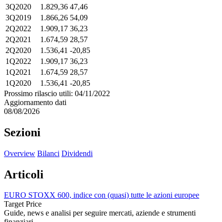
3Q2020
1.829,36
47,46
3Q2019
1.866,26
54,09
2Q2022
1.909,17
36,23
2Q2021
1.674,59
28,57
2Q2020
1.536,41
-20,85
1Q2022
1.909,17
36,23
1Q2021
1.674,59
28,57
1Q2020
1.536,41
-20,85
Prossimo rilascio utili: 04/11/2022
Aggiornamento dati
08/08/2026
Sezioni
Overview
Bilanci
Dividendi
Articoli
EURO STOXX 600, indice con (quasi) tutte le azioni europee
Target Price
Guide, news e analisi per seguire mercati, aziende e strumenti
finanziari.