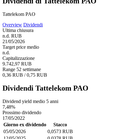
Dividendi di Tattelekom PAO
Tattelekom PAO
Overview
Dividendi
Ultima chiusura
n.d. RUB
21/05/2026
Target price medio
n.d.
Capitalizzazione
9.742,97 RUB
Range 52 settimane
0,36 RUB / 0,75 RUB
Dividendi Tattelekom PAO
Dividend yield medio 5 anni
7,48%
Prossimo dividendo
17/05/2022
Giorno ex dividendo
Stacco
05/05/2026
0,0573 RUB
12/05/2025
0,0378 RUB