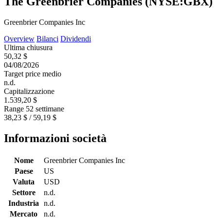
The Greenbrier Companies (NYSE:GBX)
Greenbrier Companies Inc
Overview
Bilanci
Dividendi
Ultima chiusura
50,32 $
04/08/2026
Target price medio
n.d.
Capitalizzazione
1.539,20 $
Range 52 settimane
38,23 $ / 59,19 $
Informazioni società
Nome
Greenbrier Companies Inc
Paese
US
Valuta
USD
Settore
n.d.
Industria
n.d.
Mercato
n.d.